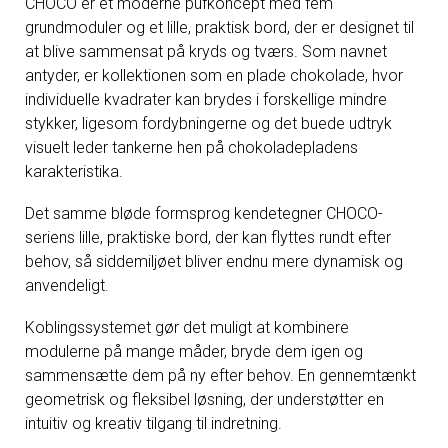
CHOCO er et moderne pufkoncept med fem
grundmoduler og et lille, praktisk bord, der er designet til
at blive sammensat på kryds og tværs. Som navnet
antyder, er kollektionen som en plade chokolade, hvor
individuelle kvadrater kan brydes i forskellige mindre
stykker, ligesom fordybningerne og det buede udtryk
visuelt leder tankerne hen på chokoladepladens
karakteristika.
Det samme bløde formsprog kendetegner CHOCO-
seriens lille, praktiske bord, der kan flyttes rundt efter
behov, så siddemiljøet bliver endnu mere dynamisk og
anvendeligt.
Koblingssystemet gør det muligt at kombinere
modulerne på mange måder, bryde dem igen og
sammensætte dem på ny efter behov. En gennemtænkt
geometrisk og fleksibel løsning, der understøtter en
intuitiv og kreativ tilgang til indretning.