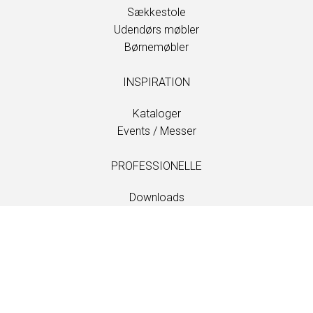
Sækkestole
Udendørs møbler
Børnemøbler
INSPIRATION
Kataloger
Events / Messer
PROFESSIONELLE
Downloads
Stoffer
Vedligehold og pleje
Forhandlere
Information
Vedligehold og pleje