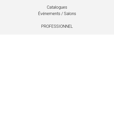
Catalogues
Événements / Salons
PROFESSIONNEL
Téléchargements
Tissus
Entretien et soins
Distributeurs
Information
LANGUAGE
EN
/
US
/
DE
/
FR
/
DA
SOFTLINE A/S
Kidnakken 5
DK-4930 Maribo
Denmark