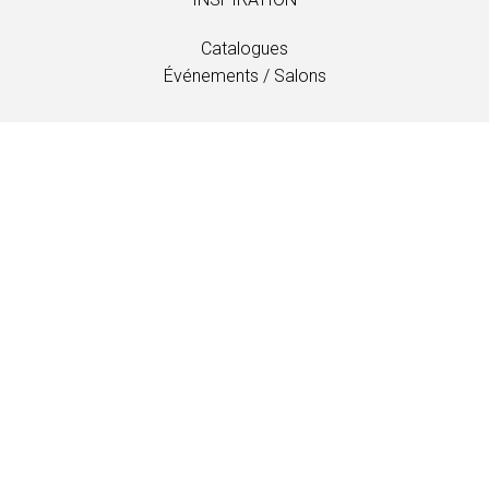
Catalogues
Événements / Salons
PROFESSIONNEL
Téléchargements
Tissus
Entretien et soins
Distributeurs
Information
LANGUAGE
EN
/
US
/
DE
/
FR
/
DA
SOFTLINE A/S
Kidnakken 5
DK-4930 Maribo