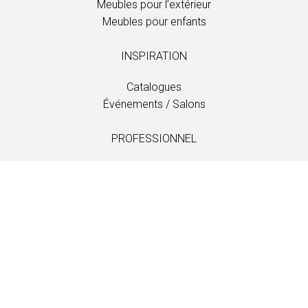
Meubles pour l’extérieur
Meubles pour enfants
INSPIRATION
Catalogues
Événements / Salons
PROFESSIONNEL
Téléchargements
Tissus
Entretien et soins
Distributeurs
Information
LANGUAGE
EN
/
US
/
DE
/
FR
/
DA