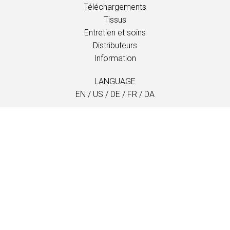
Téléchargements
Tissus
Entretien et soins
Distributeurs
Information
LANGUAGE
EN
/
US
/
DE
/
FR
/
DA
SOFTLINE A/S
Kidnakken 5
DK-4930 Maribo
Denmark
T: +45 5416 0680
info@softline.dk
Emplacements
Protection des données personelles et Cookies