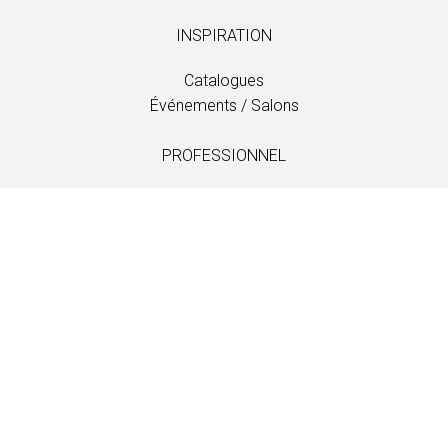
INSPIRATION
Catalogues
Événements / Salons
PROFESSIONNEL
Téléchargements
Tissus
Entretien et soins
Distributeurs
Information
LANGUAGE
EN
/
US
/
DE
/
FR
/
DA
SOFTLINE A/S
Kidnakken 5