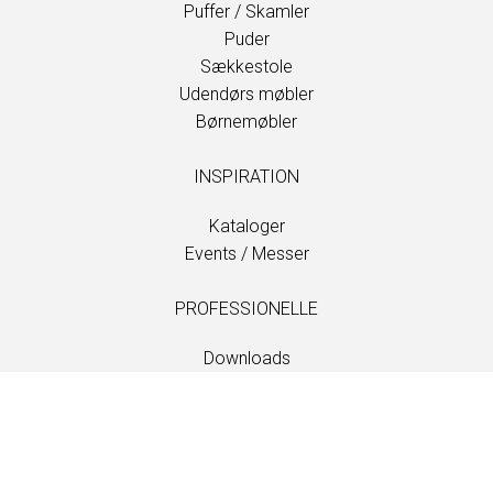
Puffer / Skamler
Puder
Sækkestole
Udendørs møbler
Børnemøbler
INSPIRATION
Kataloger
Events / Messer
PROFESSIONELLE
Downloads
Stoffer
Vedligehold og pleje
Forhandlere
Information