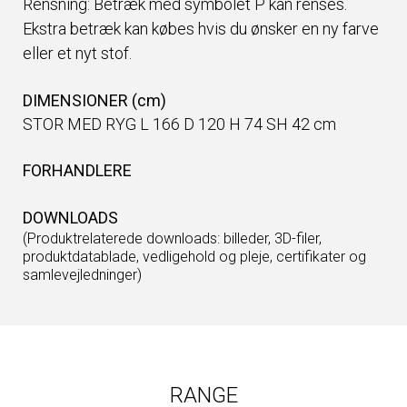
Rensning: Betræk med symbolet P kan renses.
Ekstra betræk kan købes hvis du ønsker en ny farve
eller et nyt stof.
DIMENSIONER (cm)
STOR MED RYG L 166 D 120 H 74 SH 42 cm
FORHANDLERE
DOWNLOADS
(Produktrelaterede downloads: billeder, 3D-filer,
produktdatablade, vedligehold og pleje, certifikater og
samlevejledninger)
RANGE