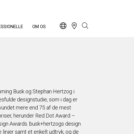
ESSIONELLE
OM OS
mming Busk og Stephan Hertzog i
sfulde designstudie, som i dag er
r vundet mere end 75 af de mest
npriser, herunder Red Dot Award –
sign Awards. busk+hertzogs design
 linjer samt et enkelt udtryk, og de