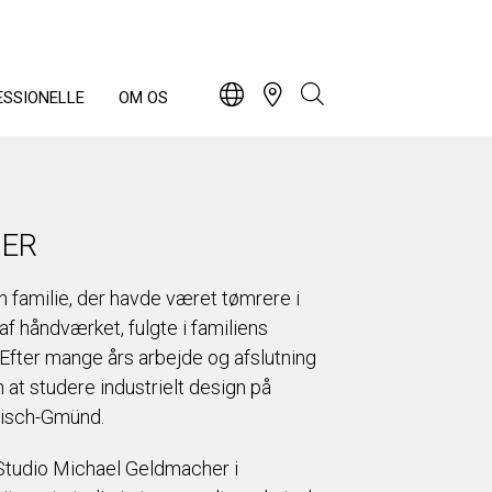
ESSIONELLE
OM OS
UER
 familie, der havde været tømrere i
af håndværket, fulgte i familiens
Efter mange års arbejde og afslutning
at studere industrielt design på
bisch-Gmünd.
 Studio Michael Geldmacher i