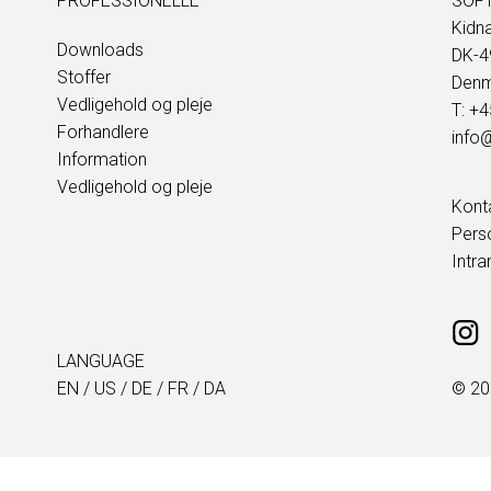
PROFESSIONELLE
SOFT
Kidn
Downloads
DK-4
Stoffer
Denm
Vedligehold og pleje
T: +
Forhandlere
info@
Information
Vedligehold og pleje
Kont
Pers
Intra
LANGUAGE
EN
/
US
/
DE
/
FR
/
DA
© 20