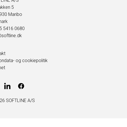
LINE A/S
akken 5
930 Maribo
ark
45 5416 0680
softline.dk
akt
ondata- og cookiepolitik
net
26 SOFTLINE A/S