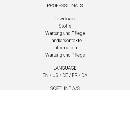
PROFESSIONALS
Downloads
Stoffe
Wartung und Pflege
Händlerkontakte
Information
Wartung und Pflege
LANGUAGE
EN
/
US
/
DE
/
FR
/
DA
SOFTLINE A/S
Kidnakken 5
DK-4930 Maribo
Denmark
T: +45 5416 0680
info@softline.dk