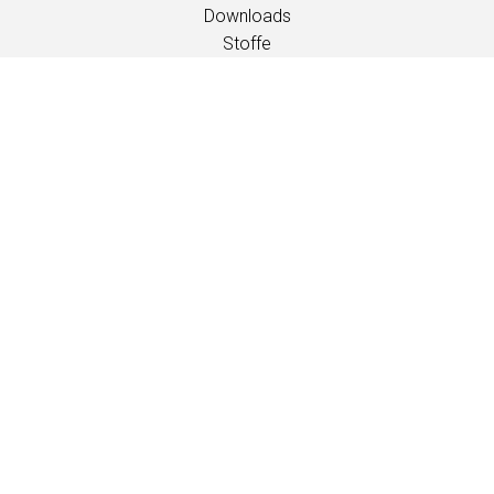
Downloads
Stoffe
Wartung und Pflege
Händlerkontakte
Information
Wartung und Pflege
LANGUAGE
EN
/
US
/
DE
/
FR
/
DA
SOFTLINE A/S
Kidnakken 5
DK-4930 Maribo
Denmark
T: +45 5416 0680
info@softline.dk
Kontakte