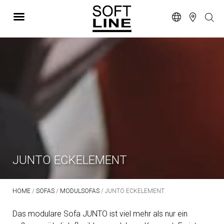
JUNTO ECKELEMENT
HOME
/
SOFAS
/
MODULSOFAS
/ JUNTO ECKELEMENT
Das modulare Sofa JUNTO ist viel mehr als nur ein