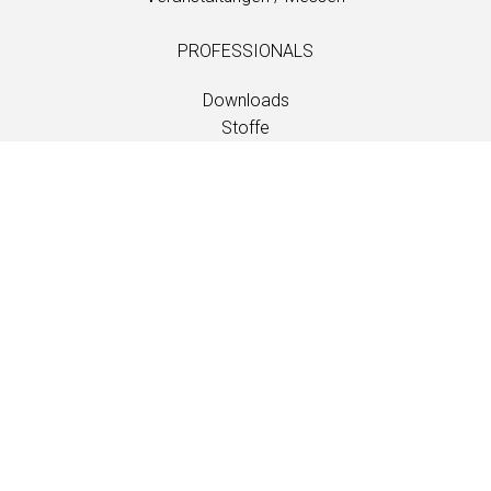
PROFESSIONALS
Downloads
Stoffe
Wartung und Pflege
Händlerkontakte
Information
Wartung und Pflege
LANGUAGE
EN
/
US
/
DE
/
FR
/
DA
SOFTLINE A/S
Kidnakken 5
DK-4930 Maribo
Denmark
T: +45 5416 0680