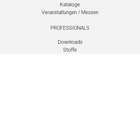
Kataloge
Veranstaltungen / Messen
PROFESSIONALS
Downloads
Stoffe
Wartung und Pflege
Händlerkontakte
Information
Wartung und Pflege
LANGUAGE
EN
/
US
/
DE
/
FR
/
DA
SOFTLINE A/S
Kidnakken 5
DK-4930 Maribo