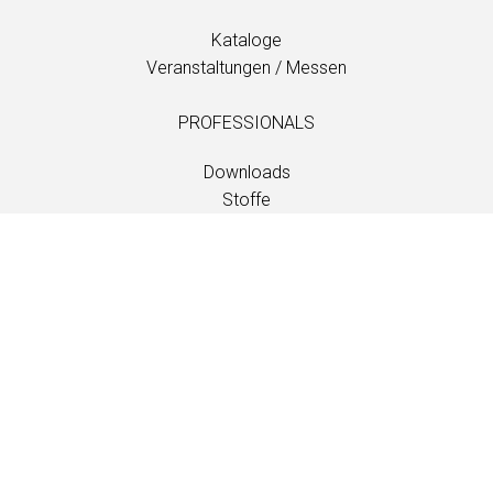
Kataloge
Veranstaltungen / Messen
PROFESSIONALS
Downloads
Stoffe
Wartung und Pflege
Händlerkontakte
Information
Wartung und Pflege
LANGUAGE
EN
/
US
/
DE
/
FR
/
DA
SOFTLINE A/S
Kidnakken 5
DK-4930 Maribo