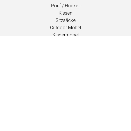
Pouf / Hocker
Kissen
Sitzsäcke
Outdoor Möbel
Kindermöbel
INSPIRATION
Kataloge
Veranstaltungen / Messen
PROFESSIONALS
Downloads
Stoffe
Wartung und Pflege
Händlerkontakte
Information