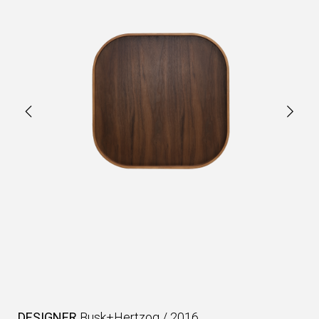
DESIGNER
Busk+Hertzog
/
2016