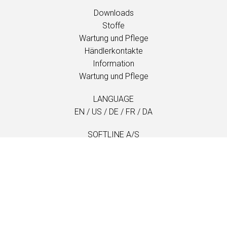
Downloads
Stoffe
Wartung und Pflege
Händlerkontakte
Information
Wartung und Pflege
LANGUAGE
EN
/
US
/
DE
/
FR
/
DA
SOFTLINE A/S
Kidnakken 5
DK-4930 Maribo
Denmark
T: +45 5416 0680
info@softline.dk