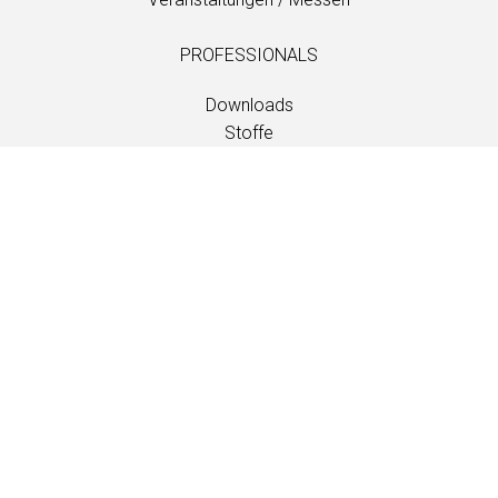
PROFESSIONALS
Downloads
Stoffe
Wartung und Pflege
Händlerkontakte
Information
Wartung und Pflege
LANGUAGE
EN
/
US
/
DE
/
FR
/
DA
SOFTLINE A/S
Kidnakken 5
DK-4930 Maribo
Denmark
T: +45 5416 0680