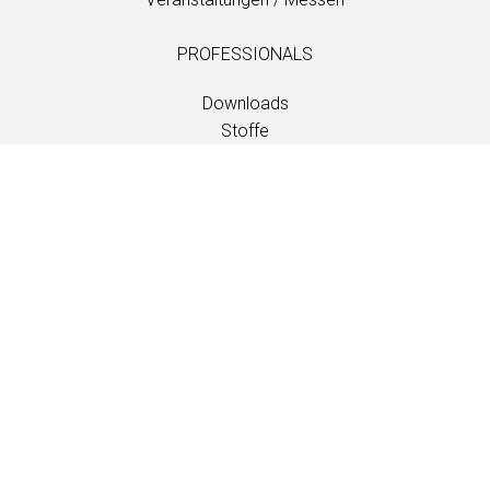
PROFESSIONALS
Downloads
Stoffe
Wartung und Pflege
Händlerkontakte
Information
Wartung und Pflege
LANGUAGE
EN
/
US
/
DE
/
FR
/
DA
SOFTLINE A/S
Kidnakken 5
DK-4930 Maribo
Denmark
T: +45 5416 0680