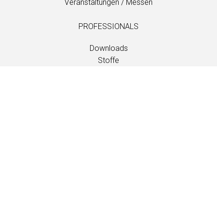
Veranstaltungen / Messen
PROFESSIONALS
Downloads
Stoffe
Wartung und Pflege
Händlerkontakte
Information
Wartung und Pflege
LANGUAGE
EN
/
US
/
DE
/
FR
/
DA
SOFTLINE A/S
Kidnakken 5
DK-4930 Maribo
Denmark
T: +45 5416 0680