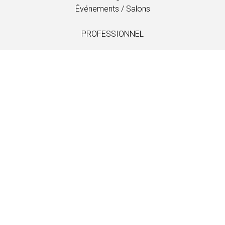
Événements / Salons
PROFESSIONNEL
Téléchargements
Tissus
Entretien et soins
Distributeurs
Information
LANGUAGE
EN
/
US
/
DE
/
FR
/
DA
SOFTLINE A/S
Kidnakken 5
DK-4930 Maribo
Denmark
T: +45 5416 0680