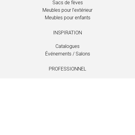
Sacs de fèves
Meubles pour l’extérieur
Meubles pour enfants
INSPIRATION
Catalogues
Événements / Salons
PROFESSIONNEL
Téléchargements
Tissus
Entretien et soins
Distributeurs
Information
LANGUAGE
EN
/
US
/
DE
/
FR
/
DA