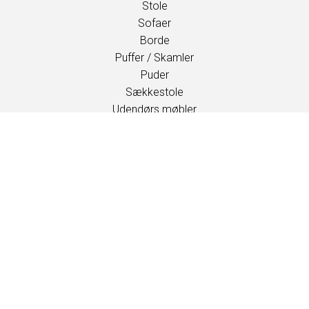
Stole
Sofaer
Borde
Puffer / Skamler
Puder
Sækkestole
Udendørs møbler
Børnemøbler
INSPIRATION
Kataloger
Events / Messer
PROFESSIONELLE
Downloads
Stoffer